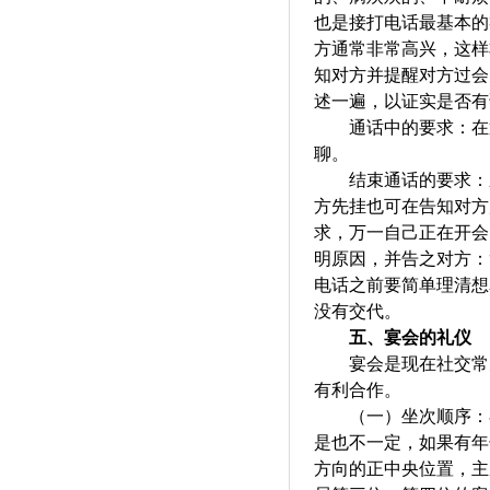
也是接打电话最基本的
方
通常
非常高兴，这样
知对方并提醒
对方过会
述一遍，以证实是否有
通话中
的
要求
：在
聊。
结束通话
的要求：
方先挂也可在告知对方
求，万一自己正在开会
明原因，并告之对方：
电话之前要简单理清想
没有交代。
五、
宴会的礼仪
宴会是现在社交常
有利合作。
（一）
坐次
顺序
：
是也不一定，如果有年
方向的正中央位置
，
主