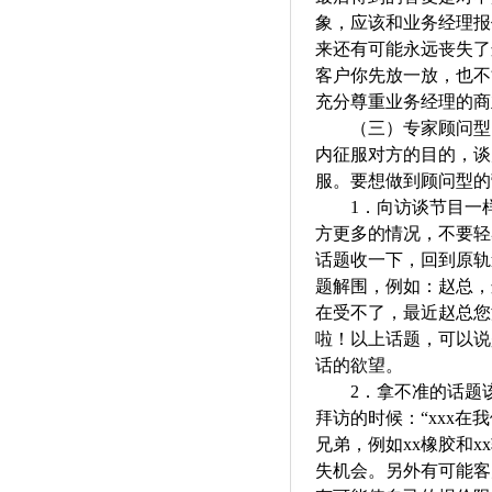
象，应该和业务经理报
来还有可能永远丧失了
客户你先放一放，也不
充分尊重业务经理的商
（三）
专家顾问型
内征服对方的目的，谈
服。要想做到顾问型的
1．
向访谈节目一
方更多的情况，不要轻
话题收一下，回到原轨
题解围，例如：赵总，
在受不了，最近赵总您
啦！以上话题，可以说
话的欲望。
2．
拿不准的话题
拜访的时候：
“
xxx
在我
兄弟，例如
xx橡胶和
失机会。另外有可能客