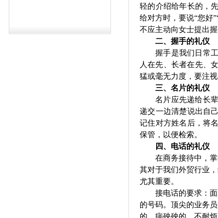
轻的介绍给年长的，
给对方时，要说
“您好
不应主动向女士提出握
二、
握手的礼仪
握手是我们日常
人在先、长者在先、
猛或毫无力度，要注视
三、
名片的礼仪
名片应先递给长
递交一边清楚说出自
记住对方姓名后，将
保管，以便检索。
四、
电话的礼仪
在商务接待中，掌
其
对于
我们
外贸
行业，
尤其重要。
接电话的
要求
：面
的号码。
顶尖的
业务
员
的、病殃殃的
、
不耐烦