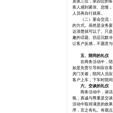
居第三位，第四位的客
客人感到
紧张、怠慢，
人员
再
自行
就座。
（二）
宴会
交流：
的方式。虽然是业务宴
达清楚就可以了。只是
趣的话题
。
切忌沉默冷
让客户反感，不愿意与
五、
陪同的礼仪
在商务活动中，陪
如是负责引导则应在客
房门关着，陪同人员应
客户上车，下车时陪同
六、
交谈的礼仪
商务活动中，谈话
氛，真诚与尊重是交谈
活动中取得满意的效果
序，言之有礼。有观点